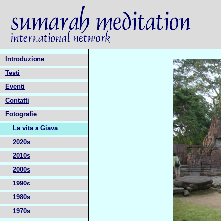
Introduzione
Testi
Eventi
Contatti
Fotografie
La vita a Giava
2020s
2010s
2000s
1990s
1980s
1970s