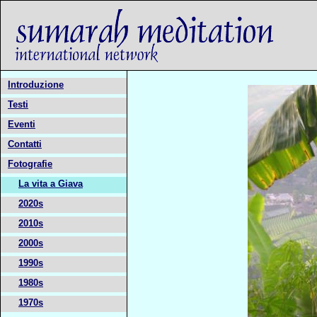
Introduzione
Testi
Eventi
Contatti
Fotografie
La vita a Giava
2020s
2010s
2000s
1990s
1980s
1970s