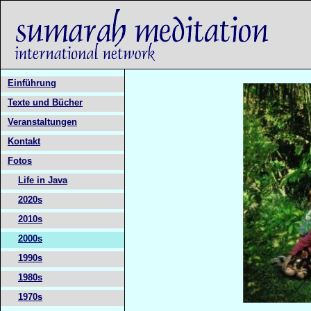
Einführung
Texte und Bücher
Veranstaltungen
Kontakt
Fotos
Life in Java
2020s
2010s
2000s
1990s
1980s
1970s