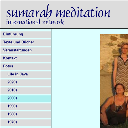
Einführung
Texte und Bücher
Veranstaltungen
Kontakt
Fotos
Life in Java
2020s
2010s
2000s
1990s
1980s
1970s