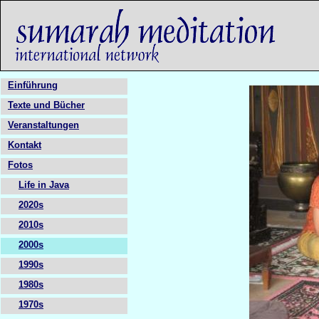
Einführung
Texte und Bücher
Veranstaltungen
Kontakt
Fotos
Life in Java
2020s
2010s
2000s
1990s
1980s
1970s