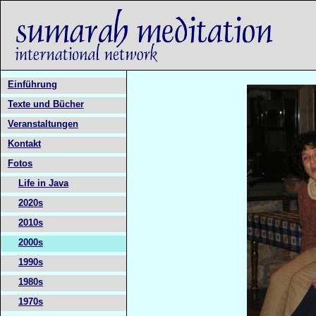
Einführung
Texte und Bücher
Veranstaltungen
Kontakt
Fotos
Life in Java
2020s
2010s
2000s
1990s
1980s
1970s